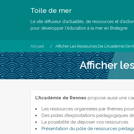
Skip
Toile de mer
to
content
Le site diffuseur d'actualités, de ressources et d'actio
pour développer l'éducation à la mer en Bretagne
Accueil
Afficher Les Ressources De L’Académie De 
Afficher l
L’Académie de Rennes
propose aussi une cart
Les ressources organisées par thèmes pour 
Des pistes d’exploitations pédagogiques disci
La possibilité de déposer vos ressources.
Présentation du pôle de ressources pédag