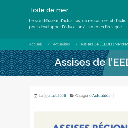
Skip
Toile de mer
to
content
Le site diffuseur d'actualités, de ressources et d'actio
pour développer l'éducation à la mer en Bretagne
Accueil
Actualités
Assises De L’EEDD | Mercred
Assises de l’EE
Le
3 juillet 2026
Catégorie
Actualités