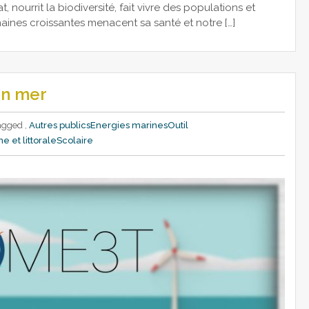
t, nourrit la biodiversité, fait vivre des populations et
umaines croissantes menacent sa santé et notre […]
en mer
agged ,
Autres publics
Energies marines
Outil
e et littorale
Scolaire