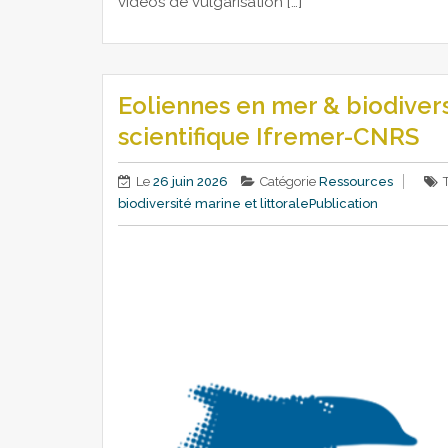
vidéos de vulgarisation […]
Eoliennes en mer & biodiversi
scientifique Ifremer-CNRS
Le
26 juin 2026
Catégorie
Ressources
biodiversité marine et littorale
Publication