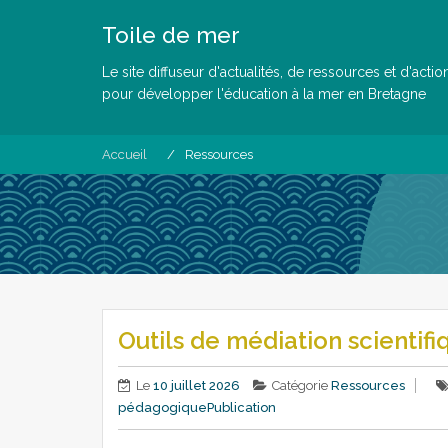
Skip
Toile de mer
to
content
Le site diffuseur d'actualités, de ressources et d'actio
pour développer l'éducation à la mer en Bretagne
Accueil
Ressources
Outils de médiation scientifi
Le
10 juillet 2026
Catégorie
Ressources
pédagogique
Publication