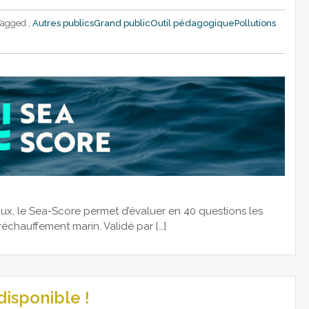
Tagged ,
Autres publics
Grand public
Outil pédagogique
Pollutions
raux, le Sea-Score permet d’évaluer en 40 questions les
échauffement marin. Validé par […]
disponible !