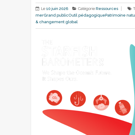
Le
10 juin 2026
Catégorie
Ressources
mer
Grand public
Outil pédagogique
Patrimoine natur
& changement global