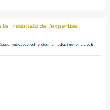
té : résultats de l’expertise
Tagged ,
Autres publics
Energies marines
Patrimoine naturel &